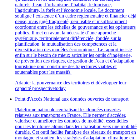
naturels, l’eau, l’urbanisme, l’habitat, le tourisme,
l’agriculture, la forêt et l’économie locale. Le document
souligne l’existence d’un cadre réglementaire et financier déjà
dense, mais jugé fragmenté, peu lisible et insuffisamment
coordonné entre les échelles de gouvernance et les opérateurs
publics. Il met en avant la nécessité d’une approche
systémique, territorialement différenciée, fondée sur la
planification, la mutualisation des compétences et la
diversification des modèles économiques. Le rapport insiste
enfin sur le besoin de mieux articuler les outils d’ingénierie,
de prévention des risques, de gestion de l’eau et d’adaptation
touristique pour construire des trajectoires viables et
soutenables pour les massifs.
Adapter la gouvernance des territoires et développer leur
capacité prospective
today
Point d'Accès National aux données ouvertes de transport
Plateforme nationale centralisant les données ouvertes
relatives aux transports en France. Elle permet d'accéder,
valoriser et améliorer les données de mobilité, essentielles
pour les territoires alpins dans leur transition vers une mobilité
durable. Cet outil facilite l'analyse des réseaux de transport en
montagne et soutient les stratégies d'adaptation climatique en