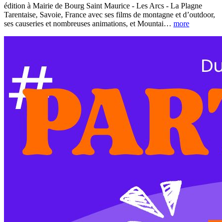
édition à Mairie de Bourg Saint Maurice - Les Arcs - La Plagne
Tarentaise, Savoie, France avec ses films de montagne et d’outdoor,
ses causeries et nombreuses animations, et Mountai
…
more