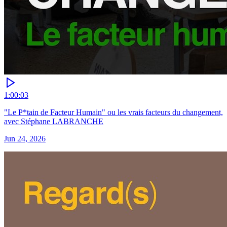
1:00:03
"Le P*tain de Facteur Humain" ou les vrais facteurs du changement,
avec Stéphane LABRANCHE
Jun 24, 2026