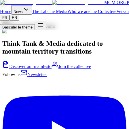
MCM ORG
P
Home
The Lab
The Media
Who we are
The Collective
Versan
News
FR
EN
Photo:
Christopher Burns
Basculer le thème
Think Tank & Media dedicated to
mountain territory transitions
Discover our manifesto
Join the collective
Follow us
Newsletter