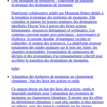
Une montagne de ressources - Plateforme de transition
écologique des destinations de montagne
Plateforme collaborative initiée par Mountain Riders dédiée à
la transition écologique des territoires de montagne. Elle
centralise et partage les bonnes pratiques des destinations
labellisées Flocon Vert à travers des fiches actions,
témoignages, ressources thématiques et webinaires. Les
contenus couvrent quatre axes principaux : gouvernance et
résilience, économie durable, dynamiques sociales et
culturelles, et gestion des ressources. La plateforme propose
notamment des guides pratiques sur le bois des Alpes, les
chantiers responsables, l'organisation de ramassages de
déchets et des programmes d'accompagnement collectif pour
accélérer la transition des destinations de montagne.
today
Adaptation des territoires de montagne au changement
climatique : état des lieux des actions et outils
Ce rapport dresse un état des lieux des actions, outils et
dispositifs mobilisés pour l’adaptation des territoires de
montagne au changement climatique. Il montre que les effets
du dérèglement climatique y sont plus rapides et plus intenses
qu’ailleurs, avec des impacts combinés sur les risques